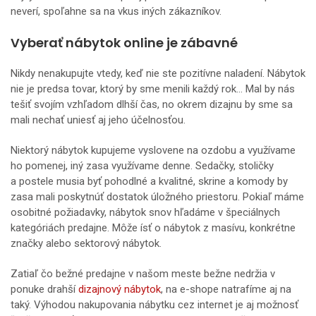
neverí, spoľahne sa na vkus iných zákazníkov.
Vyberať nábytok online je zábavné
Nikdy nenakupujte vtedy, keď nie ste pozitívne naladení. Nábytok
nie je predsa tovar, ktorý by sme menili každý rok… Mal by nás
tešiť svojím vzhľadom dlhší čas, no okrem dizajnu by sme sa
mali nechať uniesť aj jeho účelnosťou.
Niektorý nábytok kupujeme vyslovene na ozdobu a využívame
ho pomenej, iný zasa využívame denne. Sedačky, stoličky
a postele musia byť pohodlné a kvalitné, skrine a komody by
zasa mali poskytnúť dostatok úložného priestoru. Pokiaľ máme
osobitné požiadavky, nábytok snov hľadáme v špeciálnych
kategóriách predajne. Môže ísť o nábytok z masívu, konkrétne
značky alebo sektorový nábytok.
Zatiaľ čo bežné predajne v našom meste bežne nedržia v
ponuke drahší
dizajnový nábytok
, na e-shope natrafíme aj na
taký. Výhodou nakupovania nábytku cez internet je aj možnosť