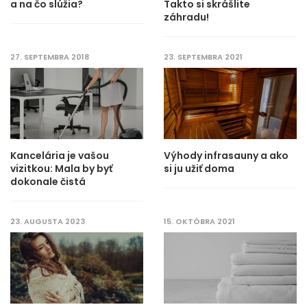
a na čo slúžia?
Takto si skrášlite
záhradu!
27. SEPTEMBRA 2018
23. SEPTEMBRA 2021
Kancelária je vašou
Výhody infrasauny a ako
vizitkou: Mala by byť
si ju užiť doma
dokonale čistá
23. AUGUSTA 2023
15. OKTÓBRA 2021