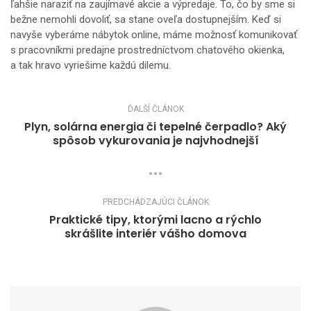
ľahšie naraziť na zaujímavé akcie a výpredaje. To, čo by sme si
bežne nemohli dovoliť, sa stane oveľa dostupnejším. Keď si
navyše vyberáme nábytok online, máme možnosť komunikovať
s pracovníkmi predajne prostredníctvom chatového okienka,
a tak hravo vyriešime každú dilemu.
ĎALŠÍ ČLÁNOK
Plyn, solárna energia či tepelné čerpadlo? Aký
spôsob vykurovania je najvhodnejší
PREDCHÁDZAJÚCI ČLÁNOK
Praktické tipy, ktorými lacno a rýchlo
skrášlite interiér vášho domova