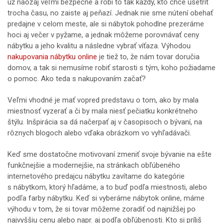
už naozaj veľmi bezpečné a robí to tak každý, kto chce ušetriť
trocha času, no zaiste aj peňazí. Jednak nie sme nútení obehať
predajne v celom meste, ale si nábytok pohodlne prezeráme
hoci aj večer v pyžame, a jednak môžeme porovnávať ceny
nábytku a jeho kvalitu a následne vybrať víťaza. Výhodou
nakupovania nábytku online
je tiež to, že nám tovar doručia
domov, a tak si nemusíme robiť starosti s tým, koho požiadame
o pomoc. Ako teda s nakupovaním začať?
Veľmi vhodné je mať vopred predstavu o tom, ako by mala
miestnosť vyzerať a či by mala niesť pečiatku konkrétneho
štýlu. Inšpirácia sa dá načerpať aj v časopisoch o bývaní, na
rôznych blogoch alebo vďaka obrázkom vo vyhľadávači.
Keď sme dostatočne motivovaní zmeniť svoje bývanie na ešte
funkčnejšie a modernejšie, na stránkach obľúbeného
internetového predajcu nábytku zavítame do kategórie
s nábytkom, ktorý hľadáme, a to buď podľa miestnosti, alebo
podľa farby nábytku. Keď si vyberáme nábytok online, máme
výhodu v tom, že si tovar môžeme zoradiť od najnižšej po
najvyššiu cenu alebo napr. aj podľa obľúbenosti. Kto si príliš