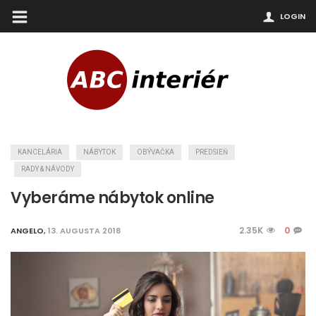
LOGIN
KANCELÁRIA
NÁBYTOK
OBÝVAČKA
PREDSIEŇ
RADY & NÁVODY
Vyberáme nábytok online
2.35K
0
ANGELO
,
13. AUGUSTA 2018