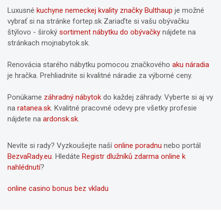
Luxusné
kuchyne nemeckej kvality značky Bulthaup
je možné
vybrať si na stránke fortep.sk Zariaďte si vašu obývačku
štýlovo - široký
sortiment nábytku do obývačky
nájdete na
stránkach mojnabytok.sk.
Renovácia starého nábytku pomocou značkového
aku náradia
je hračka. Prehliadnite si kvalitné náradie za výborné ceny.
Ponúkame
záhradný nábytok
do každej záhrady. Vyberte si aj vy
na
ratanea.sk
. Kvalitné pracovné odevy pre všetky profesie
nájdete na
ardonsk.sk
.
Nevíte si rady? Vyzkoušejte naší
online poradnu
nebo portál
BezvaRady.eu
. Hledáte
Registr dlužníků zdarma online k
nahlédnutí
?
online casino bonus bez vkladu