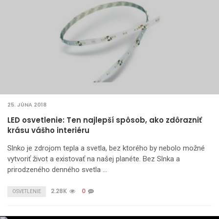
25. JÚNA 2018
LED osvetlenie: Ten najlepší spôsob, ako zdôrazniť
krásu vášho interiéru
Slnko je zdrojom tepla a svetla, bez ktorého by nebolo možné
vytvoriť život a existovať na našej planéte. Bez Slnka a
prirodzeného denného svetla …
2.28K
0
OSVETLENIE