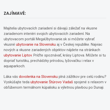
ZAJÍMAVÉ:
Majitelia ubytovacích zariadení si dávajú záležať na vkusne
zariadenom interiéri svojich ubytovacích zariadení. Na
ubytovacom portáli MegaUbytovanie.sk si môžete vybrať
vkusné
ubytovanie na Slovensku
aj v Českej republike. Najviac
nových a vkusne zariadených objektov nájdete na stránkach
ubytovanie Liptov
. Príďte spoznávať, krásy Liptova. Môžete si tu
dopriať turistiku, prechádzky prírodou, lyžovačku i relax v
aquaparkoch.
Láka vás
dovolenka na Slovensku
plná zážitkov pre celú rodinu?
Vyskúšajte teda
ubytovanie Štúrovo Vadaš
spojené s relaxom v
obľúbenom termálnom kúpalisku a výletnou plavbou po Dunaji.