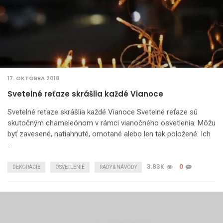
17. OKTÓBRA 2018
Svetelné reťaze skrášlia každé Vianoce
Svetelné reťaze skrášlia každé Vianoce Svetelné reťaze sú
skutočným chameleónom v rámci vianočného osvetlenia. Môžu
byť zavesené, natiahnuté, omotané alebo len tak položené. Ich
…
3.83K
0
DEKORÁCIE
OSVETLENIE
RADY & NÁVODY