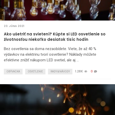
23. JÚNA 2021
Ako ušetriť na svietení? Kúpte si LED osvetlenie so
životnosťou niekoľko desiatok tisíc hodín
Bez osvetlenia sa doma nezaobídete. Viete, že až 40 %
výdavkov na elektrinu tvorí osvetlenie? Náklady môžete
efektívne znížiť nákupom LED svetiel, ale aj …
1.28K
0
OBÝVAČKA
OSVETLENIE
RADY & NÁVODY