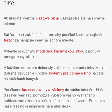
TIPY:
Ak hľadáte kvalitné
plastové okná
, v Ekoprofile ste na správnej
adrese
Saffort.sk si zakládádá na tom aby ponúkol klientovi najlepšie
trezor
za najlepšie ceny na jednom mieste.
Vybavte si kuchyňu
modernou kuchynskou linkou
z ponuky
omega-nabytok.sk.
V každom dome pre dokonalý zážitok z pozerania televízoru je
dôležité ozvučenie - rôzne
systémy pre domáce kino
nájdete
na stránkach basy.sk
Ponúkame
luxusné závesy a záclony
do vášho interiéru. Naši
dizajnéri vám radi pomôžu s výberom vášho vysneného
pohľadu von oknom s našimi záclonami a závesmi. Prezrite si
naše dizajnové inšpirácie na ambiente.sk.