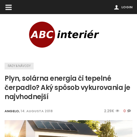
LOGIN
RADY & NÁVODY
Plyn, solárna energia či tepelné
čerpadlo? Aký spôsob vykurovania je
najvhodnejší
2.29K
0
ANGELO
,
14. AUGUSTA 2018