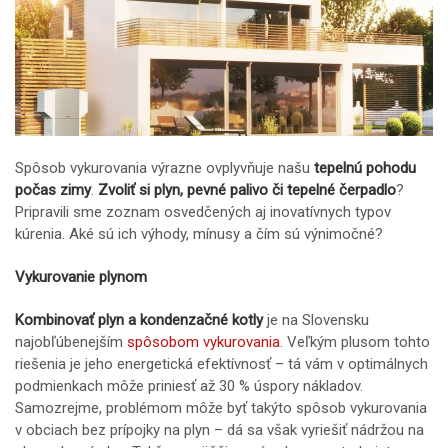
Spôsob vykurovania výrazne ovplyvňuje našu
tepelnú pohodu
počas zimy
.
Zvoliť si plyn, pevné palivo či tepelné čerpadlo
?
Pripravili sme zoznam osvedčených aj inovatívnych typov
kúrenia. Aké sú ich výhody, mínusy a čím sú výnimočné?
Vykurovanie plynom
Kombinovať plyn a kondenzačné kotly
je na Slovensku
najobľúbenejším
spôsobom vykurovania
. Veľkým plusom tohto
riešenia je jeho energetická efektívnosť – tá vám v optimálnych
podmienkach môže priniesť až 30 % úspory nákladov.
Samozrejme, problémom môže byť takýto spôsob vykurovania
v obciach bez prípojky na plyn – dá sa však vyriešiť nádržou na