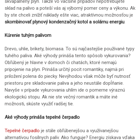
skvapalnený plyn. Takže vo väčšine prípadov nepotrebujete
sklad na palivo a poteší vás aj výborný pomer ceny a výkonu. Ak
by ste chceli znížiť náklady ešte viac, atraktívnou možnosťou je
skombinovať plynový kondenzačný kotol a solárnu energiu
.
Kúrenie tuhým palivom
Drevo, uhlie, brikety, biomasa. To sú najčastejšie používané typy
tuhého paliva. Aké výhody prináša tento spôsob vykurovania?
Obľúbený je hlavne v domoch či chatách, ktoré nemajú
pripojenie na plyn. Prináša určitý pocit romantiky, najmä pri
priložení polena do piecky. Nevýhodou však môže byť nutnosť
priestoru pre skladovanie paliva a jeho neustále dopĺňanie.
Navyše v prípade vykurovania uhlím ide o pomerne výraznú
ekologickú stopu. Ak nie ste večný romantik a máte iné
možnosti, skúste využiť radšej tie.
Aké výhody prináša tepelné čerpadlo
Tepelné čerpadlo
je stále obľúbenejšou a využívanejšou
alternatívou fosílnych palív. Ako funguje? Energiu získava vďaka