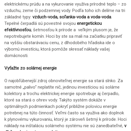
elektrickému prúdu a na vykurovanie využíva prírodné teplo – zo
vzduchu, zeme či podzemnej vody. Podľa toho ich delíme na tri
základné typy:
vzduch-voda, soľanka-voda a voda-voda
.
Tepelné čerpadlá sú povestné svojou
energetickou
efektívnosťou
, šetrnosťou k prírode a veľkým plusom je, že
nepotrebujete komín. Hoci by ste sa mali na začiatku pripraviť
na vyššiu obstarávaciu cenu, z dlhodobého hľadiska ide o
výbornú investíciu, ktorá pomôže skresať náklady vašej
domácnosti.
Vyťažte zo solárnej energie
O najobľúbenejší zdroj obnoviteľnej energie sa stará slnko. Za
samotné „palivo“ neplatíte nič, jedinou investíciou sú solárne
kolektory a trochu elektrickej energie spotrebuje aj čerpadlo,
ktoré sa stará o ohrev vody. Takýto systém dokáže v
optimálnych podmienkach pokryť približne polovicu energie
potrebnej na túto činnosť. Veľmi často sa využíva ako doplnok
k plynovému vykurovaniu, ktorý je zároveň šetrný k prírode. Hoci
náklady na inštaláciu solárneho systému nie sú zanedbateľné,
v