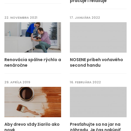
pracuje i relaxuje
22. NOVEMBRA 2021
17. JANUÁRA 2022
Renovácia spálne rýchlo a
NOSENE príbeh voňavého
nenáročne
second handu
29. APRÍLA 2019
16. FEBRUÁRA 2022
Aby drevo vždy žiarilo ako
Presťahujte sa na jar na
nové
záhradu. Je čas nakúpiť