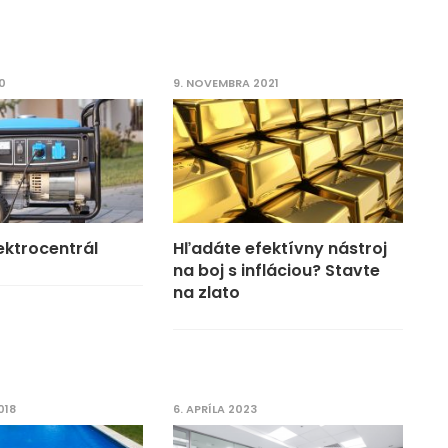
0
9. NOVEMBRA 2021
lektrocentrál
Hľadáte efektívny nástroj
na boj s infláciou? Stavte
na zlato
018
6. APRÍLA 2023