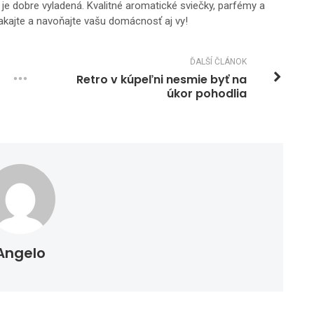
ie je dobre vyladená. Kvalitné aromatické sviečky, parfémy a
čakajte a navoňajte vašu domácnosť aj vy!
ĎALŠÍ ČLÁNOK
Retro v kúpeľni nesmie byť na
úkor pohodlia
Angelo