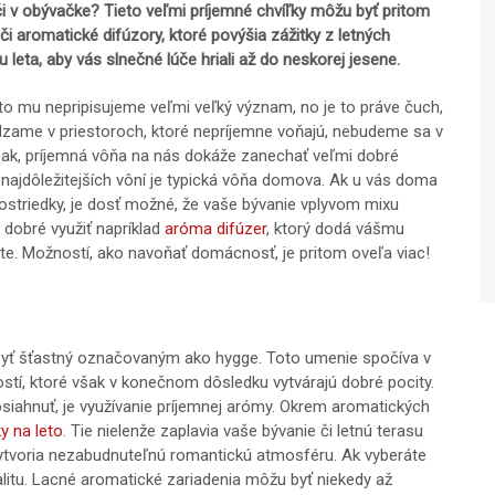
či v obývačke? Tieto veľmi príjemné chvíľky môžu byť pritom
 či aromatické difúzory, ktoré povýšia zážitky z letných
leta, aby vás slnečné lúče hriali až do neskorej jesene.
o mu nepripisujeme veľmi veľký význam, no je to práve čuch,
ame v priestoroch, ktoré nepríjemne voňajú, nebudeme sa v
aopak, príjemná vôňa na nás dokáže zanechať veľmi dobré
najdôležitejších vôní je typická vôňa domova. Ak u vás doma
ostriedky, je dosť možné, že vaše bývanie vplyvom mixu
 dobré využiť napríklad
aróma difúzer
, ktorý dodá vášmu
jete. Možností, ako navoňať domácnosť, je pritom oveľa viac!
byť šťastný označovaným ako hygge. Toto umenie spočíva v
ostí, ktoré však v konečnom dôsledku vytvárajú dobré pocity.
iahnuť, je využívanie príjemnej arómy. Okrem aromatických
y na leto
. Tie nielenže zaplavia vaše bývanie či letnú terasu
tvoria nezabudnuteľnú romantickú atmosféru. Ak vyberáte
alitu. Lacné aromatické zariadenia môžu byť niekedy až