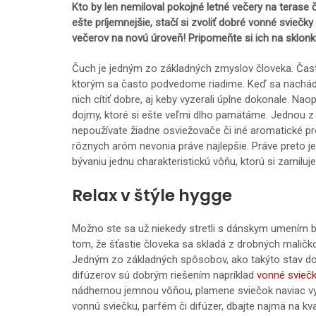
Kto by len nemiloval pokojné letné večery na terase 
ešte príjemnejšie, stačí si zvoliť dobré vonné sviečky
večerov na novú úroveň! Pripomeňte si ich na sklonku 
Čuch je jedným zo základných zmyslov človeka. Čast
ktorým sa často podvedome riadime. Keď sa nachádz
nich cítiť dobre, aj keby vyzerali úplne dokonale. N
dojmy, ktoré si ešte veľmi dlho pamätáme. Jednou z 
nepoužívate žiadne osviežovače či iné aromatické pr
rôznych aróm nevonia práve najlepšie. Práve preto je
bývaniu jednu charakteristickú vôňu, ktorú si zamilu
Relax v štýle hygge
Možno ste sa už niekedy stretli s dánskym umením 
tom, že šťastie človeka sa skladá z drobných maličk
Jedným zo základných spôsobov, ako takýto stav dos
difúzerov sú dobrým riešením napríklad
vonné sviečk
nádhernou jemnou vôňou, plamene sviečok naviac vy
vonnú sviečku, parfém či difúzer, dbajte najmä na kv