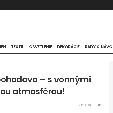
IEŇ
TEXTIL
OSVETLENIE
DEKORÁCIE
RADY & NÁVO
 pohodovo – s vonnými
lou atmosférou!
2.23K
0