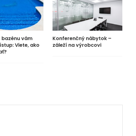
o bazénu vám
Konferenčný nábytok –
ístup: Viete, ako
záleží na výrobcovi
ať?