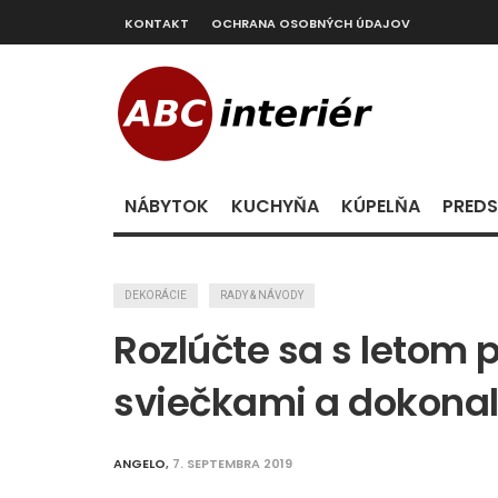
KONTAKT
OCHRANA OSOBNÝCH ÚDAJOV
NÁBYTOK
KUCHYŇA
KÚPELŇA
PREDS
DEKORÁCIE
RADY & NÁVODY
Rozlúčte sa s letom
sviečkami a dokona
ANGELO
,
7. SEPTEMBRA 2019