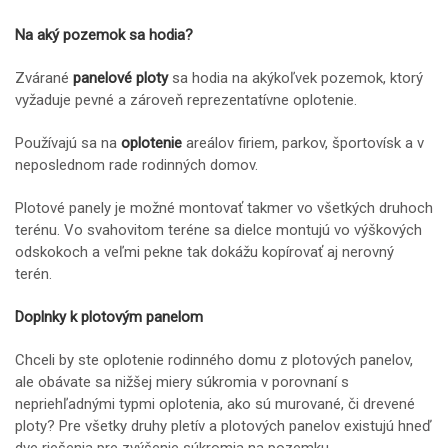
Na aký pozemok sa hodia?
Zvárané
panelové ploty
sa hodia na akýkoľvek pozemok, ktorý
vyžaduje pevné a zároveň reprezentatívne oplotenie.
Používajú sa na
oplotenie
areálov firiem, parkov, športovísk a v
neposlednom rade rodinných domov.
Plotové panely je možné montovať takmer vo všetkých druhoch
terénu. Vo svahovitom teréne sa dielce montujú vo výškových
odskokoch a veľmi pekne tak dokážu kopírovať aj nerovný
terén.
Doplnky k plotovým panelom
Chceli by ste oplotenie rodinného domu z plotových panelov,
ale obávate sa nižšej miery súkromia v porovnaní s
nepriehľadnými typmi oplotenia, ako sú murované, či drevené
ploty? Pre všetky druhy pletív a plotových panelov existujú hneď