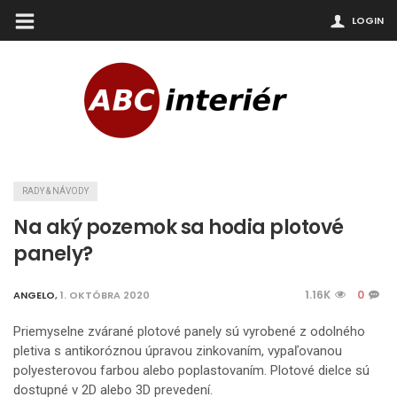
LOGIN
RADY & NÁVODY
Na aký pozemok sa hodia plotové
panely?
1.16K
0
ANGELO
,
1. OKTÓBRA 2020
Priemyselne zvárané plotové panely sú vyrobené z odolného
pletiva s antikoróznou úpravou zinkovaním, vypaľovanou
polyesterovou farbou alebo poplastovaním. Plotové dielce sú
dostupné v 2D alebo 3D prevedení.