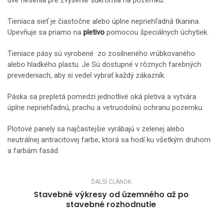
dve riešenia pre zvýšenie súkromia na pozemku.
Tieniaca sieť je čiastočne alebo úplne nepriehľadná tkanina.
Upevňuje sa priamo na
pletivo
pomocou špeciálnych úchytiek.
Tieniace pásy sú vyrobené zo zosilneného vrúbkovaného
alebo hladkého plastu. Je Sú dostupné v rôznych farebných
prevedeniach, aby si vedel vybrať každý zákazník.
Páska sa prepletá pomedzi jednotlivé oká pletiva a vytvára
úplne nepriehľadnú, prachu a vetruodolnú ochranu pozemku.
Plotové panely sa najčastejšie vyrábajú v zelenej alebo
neutrálnej antracitovej farbe, ktorá sa hodí ku všetkým druhom
a farbám fasád.
ĎALŠÍ ČLÁNOK
Stavebné výkresy od územného až po
stavebné rozhodnutie