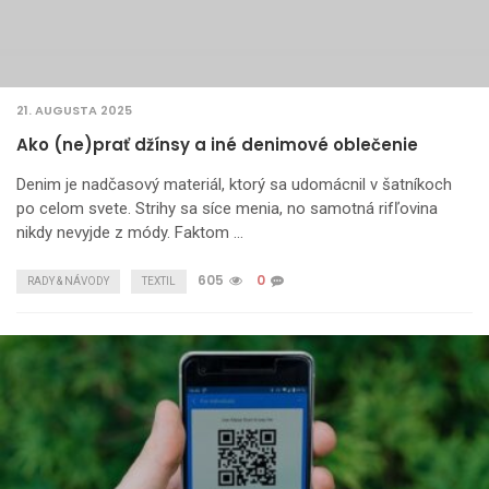
21. AUGUSTA 2025
Ako (ne)prať džínsy a iné denimové oblečenie
Denim je nadčasový materiál, ktorý sa udomácnil v šatníkoch
po celom svete. Strihy sa síce menia, no samotná rifľovina
nikdy nevyjde z módy. Faktom …
605
0
RADY & NÁVODY
TEXTIL