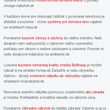
Vybavte si kuchyňu
modernou kuchynskou linkou
z ponuky
omega-nabytok.sk.
V každom dome pre dokonalý zážitok z pozerania televízoru je
dôležité ozvučenie - rôzne
systémy pre domáce kino
nájdete
na stránkach basy.sk
Ponúkame
luxusné závesy a záclony
do vášho interiéru. Naši
dizajnéri vám radi pomôžu s výberom vášho vysneného
pohľadu von oknom s našimi záclonami a závesmi. Prezrite si
naše dizajnové inšpirácie na ambiente.sk.
Luxusné
kuchyne nemeckej kvality značky Bulthaup
je možné
vybrať si na stránke fortep.sk Zariaďte si vašu obývačku
štýlovo - široký
sortiment nábytku do obývačky
nájdete na
stránkach mojnabytok.sk.
Renovácia starého nábytku pomocou značkového
aku náradia
je hračka. Prehliadnite si kvalitné náradie za výborné ceny.
Ponúkame
záhradný nábytok
do každej záhrady. Vyberte si aj vy