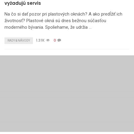
vyžadujú servis
Na čo si dať pozor pri plastových oknách? A ako predĺžiť ich
životnosť? Plastové okná sú dnes bežnou súčasťou
moderného bývania. Spoliehame, že udržia …
1.31K
0
RADY & NÁVODY