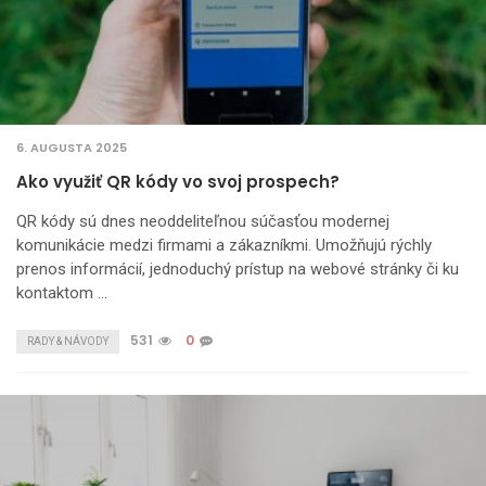
6. AUGUSTA 2025
Ako využiť QR kódy vo svoj prospech?
QR kódy sú dnes neoddeliteľnou súčasťou modernej
komunikácie medzi firmami a zákazníkmi. Umožňujú rýchly
prenos informácií, jednoduchý prístup na webové stránky či ku
kontaktom …
531
0
RADY & NÁVODY