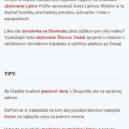
ubytovanie Liptov
. Príďte spoznávať, krásy Liptova. Môžete si tu
dopriať turistiku, prechádzky prírodou, lyžovačku i relax v
aquaparkoch.
Láka vás
dovolenka na Slovensku
plná zážitkov pre celú rodinu?
Vyskúšajte teda
ubytovanie Štúrovo Vadaš
spojené s relaxom v
obľúbenom termálnom kúpalisku a výletnou plavbou po Dunaji.
TIPY:
Ak hľadáte kvalitné
plastové okná
, v Ekoprofile ste na správnej
adrese
Saffort.sk si zakládádá na tom aby ponúkol klientovi najlepšie
trezor
za najlepšie ceny na jednom mieste.