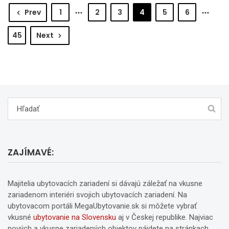
Prev
1
2
3
4
5
6
45
Next
ZAJÍMAVÉ:
Majitelia ubytovacích zariadení si dávajú záležať na vkusne
zariadenom interiéri svojich ubytovacích zariadení. Na
ubytovacom portáli MegaUbytovanie.sk si môžete vybrať
vkusné
ubytovanie na Slovensku
aj v Českej republike. Najviac
nových a vkusne zariadených objektov nájdete na stránkach