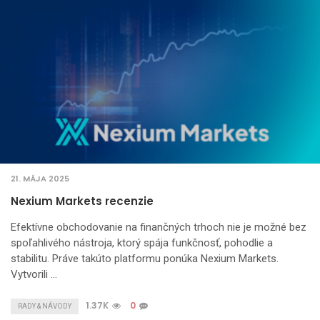
21. MÁJA 2025
Nexium Markets recenzie
Efektívne obchodovanie na finančných trhoch nie je možné bez
spoľahlivého nástroja, ktorý spája funkčnosť, pohodlie a
stabilitu. Práve takúto platformu ponúka Nexium Markets.
Vytvorili …
1.37K
0
RADY & NÁVODY